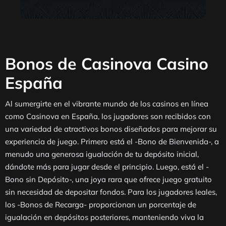
Bonos de Casinova Casino
España
Al sumergirte en el vibrante mundo de los casinos en línea
como Casinova en España, los jugadores son recibidos con
una variedad de atractivos bonos diseñados para mejorar su
experiencia de juego. Primero está el -Bono de Bienvenida-, a
menudo una generosa igualación de tu depósito inicial,
dándote más para jugar desde el principio. Luego, está el -
Bono sin Depósito-, una joya rara que ofrece juego gratuito
sin necesidad de depositar fondos. Para los jugadores leales,
los -Bonos de Recarga- proporcionan un porcentaje de
igualación en depósitos posteriores, manteniendo viva la