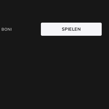
SPIELEN
BONI