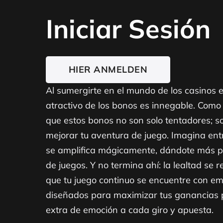
Iniciar Sesión
HIER ANMELDEN
Al sumergirte en el mundo de los casinos 
atractivo de los bonos es innegable. Como
que estos bonos no son solo tentadores; 
mejorar tu aventura de juego. Imagina ent
se amplifica mágicamente, dándote más p
de juegos. Y no termina ahí: la lealtad 
que tu juego continuo se encuentre con e
diseñados para maximizar tus ganancias 
extra de emoción a cada giro y apuesta.