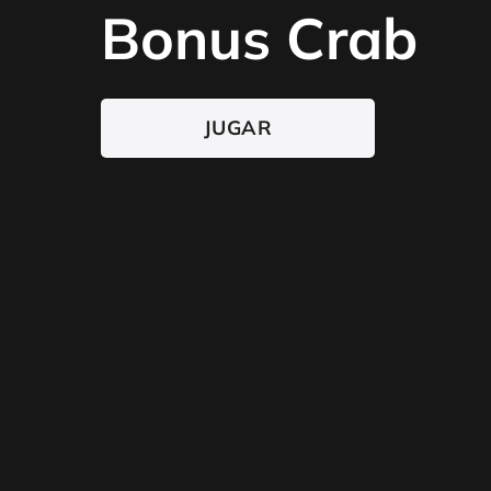
Bonus Crab
JUGAR