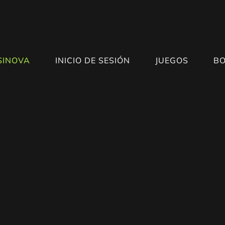
SINOVA
INICIO DE SESIÓN
JUEGOS
BO